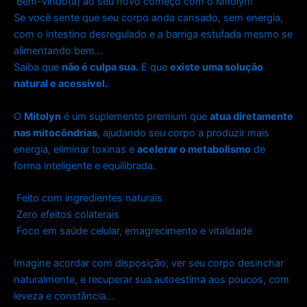
Bem-vindo(a) ao seu novo começo com o Mitolyn!
Se você sente que seu corpo anda cansado, sem energia,
com o intestino desregulado e a barriga estufada mesmo se
alimentando bem…
Saiba que
não é culpa sua.
E que
existe uma solução
natural e acessível.
O
Mitolyn
é um suplemento premium que
atua diretamente
nas mitocôndrias
, ajudando seu corpo a produzir mais
energia, eliminar toxinas e
acelerar o metabolismo
de
forma inteligente e equilibrada.
Feito com ingredientes naturais
Zero efeitos colaterais
Foco em saúde celular, emagrecimento e vitalidade
Imagine acordar com disposição, ver seu corpo desinchar
naturalmente, e recuperar sua autoestima aos poucos, com
leveza e constância…